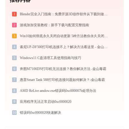
1
Blender完全入门指南：免费开源3D创作软件从下载到做出第一个作品（2026最新）
2
游戏加加安装教程：新手下载与配置完整指南
3
Win10如何彻底永久关闭自动更新 5种方法教你永久关闭win10自动更新
4
索尼UP-DF500打印机连接不上？解决方法看这里 - 金山毒霸
5
Windows11 C盘清理工具使用指南与技巧
6
奔图M7106DN打印机无法连接？教你解决方法 -金山毒霸
7
惠普Smart Tank 588打印机连接问题如何解决？-金山毒霸
8
AMD ReLive amdow.exe错误码0xc000007b处理办法
9
应用程序无法正常启动0xc0000020
10
错误码0xc0000020快速解决