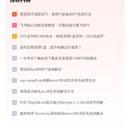
1
爱思助手进阶技巧：老用户必备的6个实用方法
2
飞书核心功能深度教程：完整实战方案与技巧
3
10个必学的CMD命令：彻底清理C盘空间（2025实战手册）
4
如何定期清理C盘，提升电脑运行速度？
5
一文带你了解如何下载及安装惠普1108打印机驱动
6
错误码0xc0000017快速解决
7
wps wpspdf.exe加载msvcr100.dll文件丢失处理办法
8
系统提示缺失jxx.dll文件的解决方法
9
钉钉 DingTalk.exe提示缺少libcrypto-1_1-x64.dll文件的解决办法
10
服务程序 Service.exe系统错误msvcr100.dll丢失如何解决