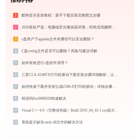
1
酷狗音乐安装教程：新手下载安装完整图文步骤
2
2026装机严选：电脑端音乐播放器评测，拒绝流氓捆绑，还原极致无损心流音质
3
c盘用户下appdata文件夹哪些可以安全删除？
4
C盘config文件是否可以删除？风险与建议详解
5
如何有效进行c盘软件清理？
6
三星CLX-6240FX打印机驱动下载安装步骤详细解析，让安装更简单
7
如何快速下载并安装弘瑞Z300-D打印机驱动：详细步骤解析
8
错误码0xc0000020快速解决
9
Visual C++ 6.0（完整绿色版）Build 2010_04_03 1.exe提示缺少libgcc_s_dw2-1.dll文件的解决办法
10
系统提示缺失cards.dll文件的解决方法