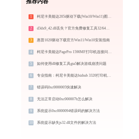
推荐内容
1
柯尼卡美能达205i驱动下载(Win10/Win11)图文安装教程
2
d3dx9_42.dll丢失？官方免费修复工具32/64位一键修复
3
惠普1020驱动下载官方Win11/Win10安装指南
4
柯尼卡美能达PagePro 1590MF打印机连接问题解决方法 - 金山毒霸
5
如何使用dll修复工具gta5解决游戏崩溃问题
6
专业指南：柯尼卡美能达bizhub 3320打印机驱动的下载与安装步骤详解
7
错误码0xc0000005快速解决
8
无法正常启动0xc000007b怎么解决
9
系统提示0xc0000094错误码的解决方法
10
系统提示缺失js32.dll文件的解决方法