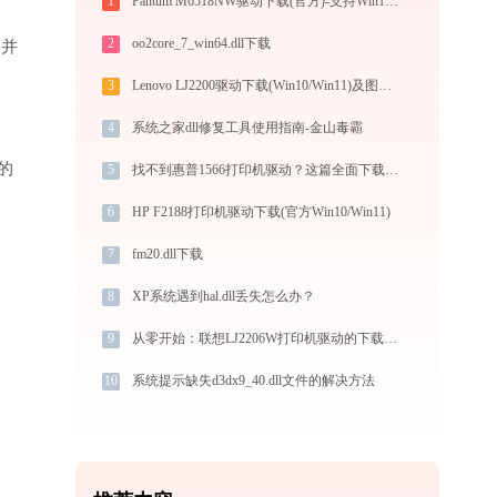
1
Pantum M6518NW驱动下载(官方)-支持Win10/Win11
2
oo2core_7_win64.dll下载
”并
3
Lenovo LJ2200驱动下载(Win10/Win11)及图文安装教程
4
系统之家dll修复工具使用指南-金山毒霸
的
5
找不到惠普1566打印机驱动？这篇全面下载安装指南帮到你
6
HP F2188打印机驱动下载(官方Win10/Win11)
7
fm20.dll下载
8
XP系统遇到hal.dll丢失怎么办？
9
从零开始：联想LJ2206W打印机驱动的下载及安装流程
10
系统提示缺失d3dx9_40.dll文件的解决方法