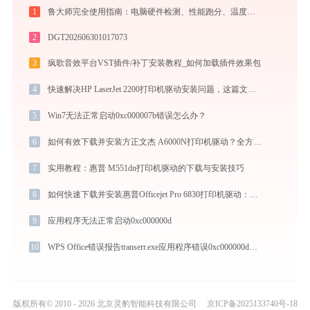
1
鲁大师完全使用指南：电脑硬件检测、性能跑分、温度监控与系统优化一站式攻略
2
DGT202606301017073
3
疯歌音效平台VST插件/补丁安装教程_如何加载插件效果包
4
快速解决HP LaserJet 2200打印机驱动安装问题，这篇文章告诉你方法
5
Win7无法正常启动0xc000007b错误怎么办？
6
如何有效下载并安装方正文杰 A6000N打印机驱动？全方位指导手册
7
实用教程：惠普 M551dn打印机驱动的下载与安装技巧
8
如何快速下载并安装惠普Officejet Pro 6830打印机驱动：详细步骤解析
9
应用程序无法正常启动0xc000000d
10
WPS Office错误报告transerr.exe应用程序错误0xc000000d解决方法
版权所有© 2010 - 2026 北京灵豹智能科技有限公司
京ICP备2025133740号-18