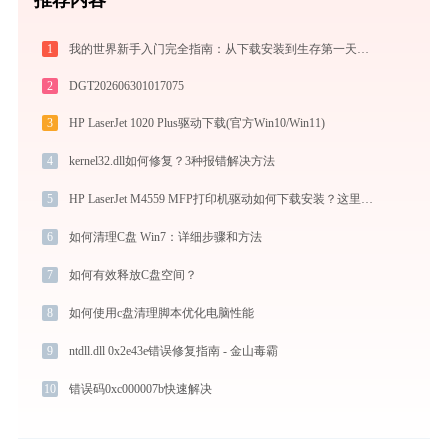
1
我的世界新手入门完全指南：从下载安装到生存第一天，一篇讲透
2
DGT202606301017075
3
HP LaserJet 1020 Plus驱动下载(官方Win10/Win11)
4
kernel32.dll如何修复？3种报错解决方法
5
HP LaserJet M4559 MFP打印机驱动如何下载安装？这里有你需要的所有信息
6
如何清理C盘 Win7：详细步骤和方法
7
如何有效释放C盘空间？
8
如何使用c盘清理脚本优化电脑性能
9
ntdll.dll 0x2e43e错误修复指南 - 金山毒霸
10
错误码0xc000007b快速解决