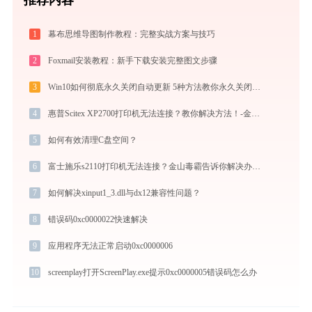
1
幕布思维导图制作教程：完整实战方案与技巧
2
Foxmail安装教程：新手下载安装完整图文步骤
3
Win10如何彻底永久关闭自动更新 5种方法教你永久关闭win10自动更新
4
惠普Scitex XP2700打印机无法连接？教你解决方法！-金山毒霸
5
如何有效清理C盘空间？
6
富士施乐s2110打印机无法连接？金山毒霸告诉你解决办法！
7
如何解决xinput1_3.dll与dx12兼容性问题？
8
错误码0xc0000022快速解决
9
应用程序无法正常启动0xc0000006
10
screenplay打开ScreenPlay.exe提示0xc0000005错误码怎么办