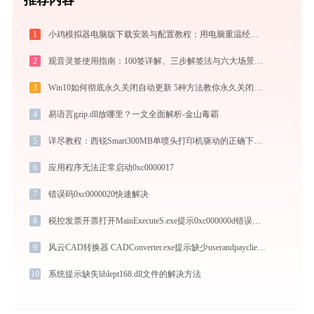
1
小鸡模拟器电脑版下载安装与配置教程：用电脑重温经典街机与掌机游戏
2
观音灵签使用指南：100签详解、三步解签法与六大场景解读
3
Win10如何彻底永久关闭自动更新 5种方法教你永久关闭win10自动更新
4
易语言gzip.dll放哪里？一文全面解析-金山毒霸
5
详尽教程：西锐Smart300MB单喷头打印机驱动的正确下载与安装方式
6
应用程序无法正常启动0xc0000017
7
错误码0xc0000020快速解决
8
税控发票开票打开MainExecuteS.exe提示0xc000000d错误码怎么办
9
风云CAD转换器 CADConverter.exe提示缺少userandpayclient.dll文件的解决办法
10
系统提示缺失liblept168.dll文件的解决方法