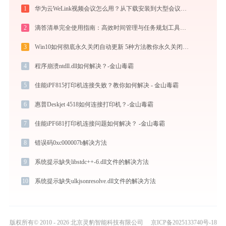
1
华为云WeLink视频会议怎么用？从下载安装到大型会议主持的全流程指南
2
滴答清单完全使用指南：高效时间管理与任务规划工具，让你的每一天井井有条
3
Win10如何彻底永久关闭自动更新 5种方法教你永久关闭win10自动更新
4
程序崩溃ntdll.dll如何解决？-金山毒霸
5
佳能iPF815打印机连接失败？教你如何解决 - 金山毒霸
6
惠普Deskjet 4518如何连接打印机？-金山毒霸
7
佳能iPF681打印机连接问题如何解决？ -金山毒霸
8
错误码0xc000007b解决方法
9
系统提示缺失libstdc++-6.dll文件的解决方法
10
系统提示缺失ulkjsonresolve.dll文件的解决方法
版权所有© 2010 - 2026 北京灵豹智能科技有限公司
京ICP备2025133740号-18