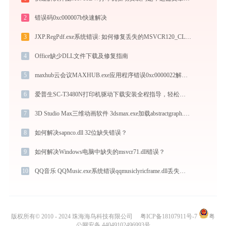
2
错误码0xc000007b快速解决
3
JXP.RegPdf.exe系统错误: 如何修复丢失的MSVCR120_CLR0400.dll?
4
Office缺少DLL文件下载及修复指南
5
maxhub云会议MAXHUB.exe应用程序错误0xc0000022解决方法
6
爱普生SC-T3480N打印机驱动下载安装全程指导，轻松解决打印问题
7
3D Studio Max三维动画软件 3dsmax.exe加载abstractgraph.dll文件丢失处理办法
8
如何解决sapnco.dll 32位缺失错误？
9
如何解决Windows电脑中缺失的msvcr71.dll错误？
10
QQ音乐 QQMusic.exe系统错误qqmusiclyricframe.dll丢失如何解决
版权所有© 2010 - 2024 珠海海鸟科技有限公司
粤ICP备18107911号-7
粤
公网安备 44049102496993号