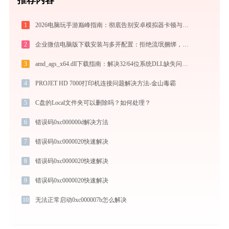
1
2026电脑玩手游巅峰指南：彻底告别安卓模拟器卡顿与捆绑，体验官方原生多端互通
2
企业微信电脑版下载安装与多开配置：拒绝流氓捆绑，拯救C盘深度瘦身配置指南
3
amd_ags_x64.dll下载指南：解决32/64位系统DLL缺失问题 | 官方免费安全下载
4
PROJET HD 7000打印机连接问题解决方法-金山毒霸
5
C盘的Local文件夹可以删除吗？如何处理？
6
错误码0xc000000d解决方法
7
错误码0xc0000020快速解决
8
错误码0xc0000020快速解决
9
错误码0xc0000020快速解决
10
无法正常启动0xc000007b怎么解决