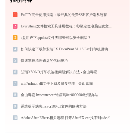
1
PuTTY完全使用指南：最经典的免费SSH客户端从连接到精通（2026最新）
2
Everything文件搜索工具使用教程：秒级定位电脑任意文件的高效搜索神器
3
c盘用户下appdata文件夹哪些可以安全删除？
4
如何快速下载并安装FX DocuPrint M115 Fax打印机驱动：详细步骤解析
5
快速掌握清理磁盘的代码技巧
6
弘瑞X500-D打印机连接问题解决方法 - 金山毒霸
7
win7urlmon dll文件下载及修复指南 - 金山毒霸
8
金山毒霸 kxecenter.exe错误码0xc000000d处理办法
9
系统提示缺失msvcr100.dll文件的解决方法
10
Adobe After Effects相关进程 打开AfterFX.exe找不到aide.dll怎么办