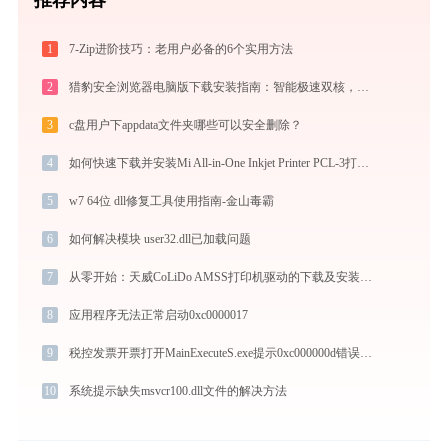
1
7-Zip进阶技巧：老用户必备的6个实用方法
2
猎豹安全浏览器电脑版下载安装指南：智能极速双核，畅享安全无弹窗上网体验
3
c盘用户下appdata文件夹哪些可以安全删除？
4
如何快速下载并安装Mi All-in-One Inkjet Printer PCL-3打印机驱动：详细步骤解析
5
w7 64位 dll修复工具使用指南-金山毒霸
6
如何解决模块 user32.dll已加载问题
7
从零开始：天威CoLiDo AMSS打印机驱动的下载及安装流程
8
应用程序无法正常启动0xc0000017
9
税控发票开票打开MainExecuteS.exe提示0xc000000d错误码怎么办
10
系统提示缺失msvcr100.dll文件的解决方法