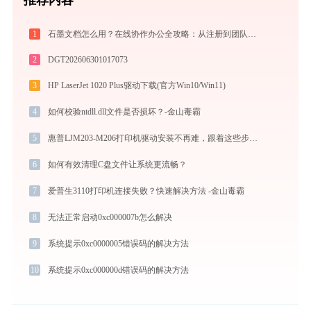
1
石墨文档怎么用？在线协作办公全攻略：从注册到团队高效协同
2
DGT202606301017073
3
HP LaserJet 1020 Plus驱动下载(官方Win10/Win11)
4
如何校验ntdll.dll文件是否损坏？-金山毒霸
5
惠普LJM203-M206打印机驱动安装不再难，跟着这些步骤一学就会
6
如何有效清理C盘文件让系统更流畅？
7
爱普生3110打印机连接失败？快速解决方法 -金山毒霸
8
无法正常启动0xc000007b怎么解决
9
系统提示0xc0000005错误码的解决方法
10
系统提示0xc000000d错误码的解决方法