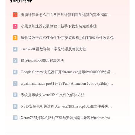
1
电脑计算器怎么用？从日常计算到科学运算的完全指南（附隐藏功能）
2
小黑盒加速器安装教程：新手下载安装完整步骤
3
疯歌音效平台VST插件/补丁安装教程_如何加载插件效果包
4
user32.dll 函数详解：常见错误及修复方法
5
错误码0xc000007b解决方法
6
Google Chrome浏览器打开chrome.exe提示0xc0000006错误码怎么办
7
tvpaint animation pro打开TVPaint Animation 10 Pro (32bits).exe提示0xc0000005错误码怎么办
8
系统提示缺失kernel32.dll文件的解决方法
9
NSIS安装包相关进程 Au_.exe加载msvcp100.dll文件丢失处理办法
10
Xerox7675打印机驱动下载与安装指南 - 兼容Windows/macOS