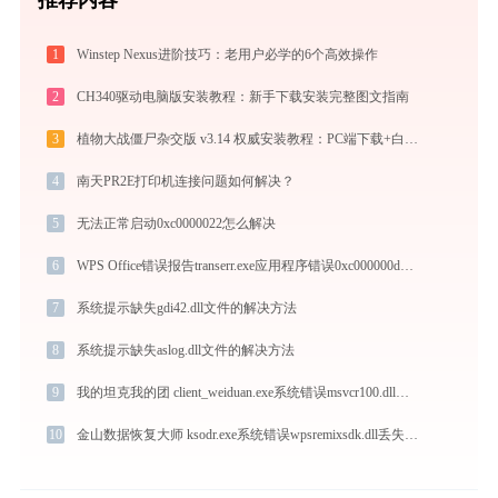
1
Winstep Nexus进阶技巧：老用户必学的6个高效操作
2
CH340驱动电脑版安装教程：新手下载安装完整图文指南
3
植物大战僵尸杂交版 v3.14 权威安装教程：PC端下载+白屏闪退完美解决
4
南天PR2E打印机连接问题如何解决？
5
无法正常启动0xc0000022怎么解决
6
WPS Office错误报告transerr.exe应用程序错误0xc000000d解决方法
7
系统提示缺失gdi42.dll文件的解决方法
8
系统提示缺失aslog.dll文件的解决方法
9
我的坦克我的团 client_weiduan.exe系统错误msvcr100.dll丢失如何解决
10
金山数据恢复大师 ksodr.exe系统错误wpsremixsdk.dll丢失如何解决