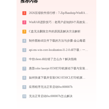
推荐内容
1
2026压缩软件排行榜：7-Zip/Bandizip/WinRAR/360压缩深度对比
2
WinRAR进阶技巧：老用户必知的6个高效实战方法
3
C盘无法删除文件的原因及解决方法解析
4
制作图标dll文件下载的方法与步骤-金山毒霸
5
api-ms-win-core-localization-l1-2-0.dll下载：一步到位
6
中控client.dll出错了怎么办？解决指南
7
惠普color laserjet 8550打印机驱动下载与安装指南：一步步教您操作
8
如何快速下载并安装OKI 8550CL打印机驱动：详细步骤解析
9
应用程序无法正常启动0xc000007b
10
无法正常启动0xc000007b怎么解决