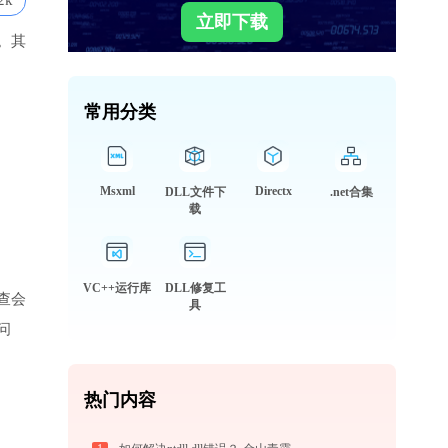
2k
立即下载
。其
常用分类
Msxml
Directx
DLL文件下
.net合集
载
VC++运行库
DLL修复工
查会
具
问
热门内容