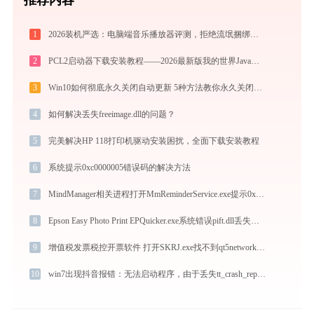
1
2026装机严选：电脑端音乐播放器评测，拒绝流氓捆绑，还原极致无损心流音质
2
PCL2启动器下载安装教程——2026最新版我的世界Java版启动器配置指南
3
Win10如何彻底永久关闭自动更新 5种方法教你永久关闭win10自动更新
4
如何解决丢失freeimage.dll的问题？
5
完美解决HP 118打印机驱动安装困扰，全面下载安装教程
6
系统提示0xc0000005错误码的解决方法
7
MindManager相关进程打开MmReminderService.exe提示0xc0000022错误码怎么办
8
Epson Easy Photo Print EPQuicker.exe系统错误pift.dll丢失如何解决
9
增值税发票税控开票软件 打开SKRJ.exe找不到qt5network.dll怎么办
10
win7出现抖音报错：无法启动程序，由于丢失tt_crash_reporter_dylib.dll的解决方法