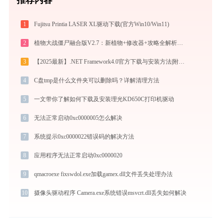
1
Fujitsu Printia LASER XL驱动下载(官方Win10/Win11)
2
植物大战僵尸融合版V2.7：新植物+修改器+攻略全解析！手把手教你安装
3
【2025最新】.NET Framework4.0官方下载与安装方法|附错误解决方案
4
C盘tmp是什么文件夹可以删除吗？详解清理方法
5
一文带你了解如何下载及安装理光KD650C打印机驱动
6
无法正常启动0xc0000005怎么解决
7
系统提示0xc0000022错误码的解决方法
8
应用程序无法正常启动0xc0000020
9
qmacroexe fixswdol.exe加载gamex.dll文件丢失处理办法
10
摄像头驱动程序 Camera.exe系统错误msvcrt.dll丢失如何解决