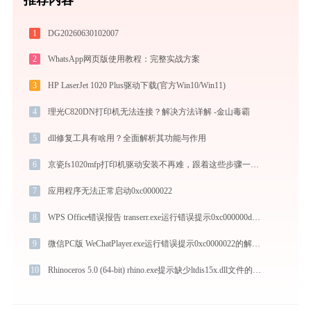
1
DG20260630102007
2
WhatsApp网页版使用教程：完整实战方案
3
HP LaserJet 1020 Plus驱动下载(官方Win10/Win11)
4
理光C820DN打印机无法连接？解决方法详解 -金山毒霸
5
dll修复工具有啥用？全面解析其功能与作用
6
京瓷fs1020mfp打印机驱动安装不再难，跟着这些步骤一学就会
7
应用程序无法正常启动0xc0000022
8
WPS Office错误报告 transerr.exe运行错误提示0xc000000d的解决办法
9
微信PC版 WeChatPlayer.exe运行错误提示0xc0000022的解决办法
10
Rhinoceros 5.0 (64-bit) rhino.exe提示缺少ltdis15x.dll文件的解决办法