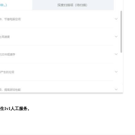
生
1v1人工服务。