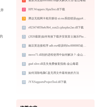
1
最新浏览器normaliz.dll缺失解决方法-金山毒霸
2
HPI.Wrappers.HpiaTest.dll下载
”并
3
腾达无线网卡相关驱动 ui.exe系统错误qtgui4.dll丢失如何解决
4
e923474859a4c9b4_ssm2i.cplusplus2ao.dll下载
的
5
(2026最新)如何有效下载并安装富士施乐Phaser 3155打印机驱动？全方位指导手册
6
豌豆荚连接程序 adb.exe错误码0xc0000005处理办法
7
msvcr71.dll别的进程使用中如何解决？-金山毒霸
8
gta4 xlive.dll丢失免费修复指南-金山毒霸
9
如何清除电脑C盘无用文件最有效的方法
10
JYXSupportsProjectTool.dll下载