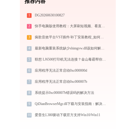
推荐内容
1
DG20260630100827
2
快手电脑版使用教程：大屏刷短视频、看直播与PC直播伴侣一站式指南
3
疯歌音效平台VST插件/补丁安装教程_如何加载插件效果包
4
最新电脑重装系统缺少shimgvw.dll该如何解决？-金山毒霸
5
联想 LJ6500打印机无法连接？金山毒霸帮你搞定！
6
应用程序无法正常启动0xc000000d
7
应用程序无法正常启动0xc000007b
8
系统提示0xc000007b错误码的解决方法
9
QiDianBrowserMgr.dll下载与安装指南：解决DLL缺失问题的权威方法
10
爱普生L380驱动下载官方支持Win10/Win11