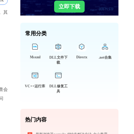
3k
立即下载
。其
常用分类
Msxml
Directx
DLL文件下
.net合集
载
VC++运行库
DLL修复工
查会
具
问
热门内容