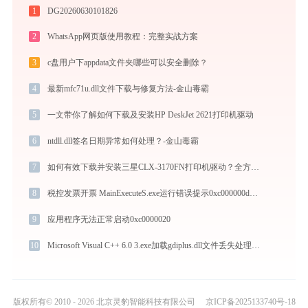
1
DG20260630101826
2
WhatsApp网页版使用教程：完整实战方案
3
c盘用户下appdata文件夹哪些可以安全删除？
4
最新mfc71u.dll文件下载与修复方法-金山毒霸
5
一文带你了解如何下载及安装HP DeskJet 2621打印机驱动
6
ntdll.dll签名日期异常如何处理？-金山毒霸
7
如何有效下载并安装三星CLX-3170FN打印机驱动？全方位指导手册
8
税控发票开票 MainExecuteS.exe运行错误提示0xc000000d的解决办法
9
应用程序无法正常启动0xc0000020
10
Microsoft Visual C++ 6.0 3.exe加载gdiplus.dll文件丢失处理办法
版权所有© 2010 - 2026 北京灵豹智能科技有限公司
京ICP备2025133740号-18