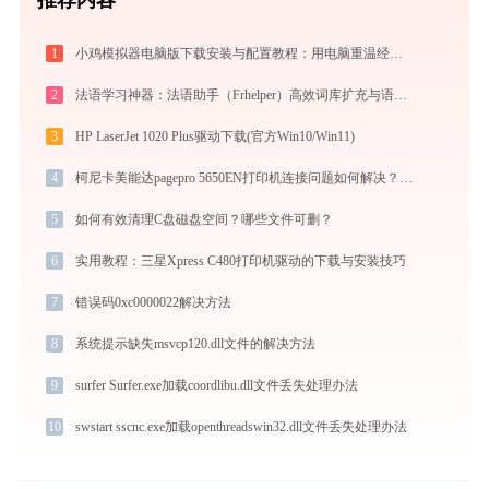
1
小鸡模拟器电脑版下载安装与配置教程：用电脑重温经典街机与掌机游戏
2
法语学习神器：法语助手（Frhelper）高效词库扩充与语法攻克秘籍：frhelper.ijinshan.com 安全绿色指南
3
HP LaserJet 1020 Plus驱动下载(官方Win10/Win11)
4
柯尼卡美能达pagepro 5650EN打印机连接问题如何解决？ -金山毒霸
5
如何有效清理C盘磁盘空间？哪些文件可删？
6
实用教程：三星Xpress C480打印机驱动的下载与安装技巧
7
错误码0xc0000022解决方法
8
系统提示缺失msvcp120.dll文件的解决方法
9
surfer Surfer.exe加载coordlibu.dll文件丢失处理办法
10
swstart sscnc.exe加载openthreadswin32.dll文件丢失处理办法