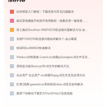
1
比特彗星入门教程：下载安装与常见问题解决
2
豌豆荚电脑版手机助手使用教程：海量应用一键发掘，电脑轻松管理安卓手机
3
富士施乐DocuPrint 100EPS打印机连接问题解决方法-金山毒霸
4
呈妍P510S打印机连接问题如何解决？-金山毒霸
5
错误码0xc0000020快速解决
6
Windows控制面板 Control.exe加载qt5serialport.dll文件丢失处理办法
7
系统提示缺失msvcp100.dll文件的解决方法
8
合众房产 合众房产.exe加载ffmpeg.dll文件丢失处理办法
9
红警2战网 gamemd.exe系统错误cdraw.dll丢失如何解决
10
惠普7740驱动下载官方Win10/Win11安装指南