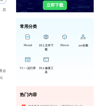
8k
立即下载
。其
常用分类
Msxml
Directx
DLL文件下
.net合集
载
VC++运行库
DLL修复工
查会
具
问
热门内容