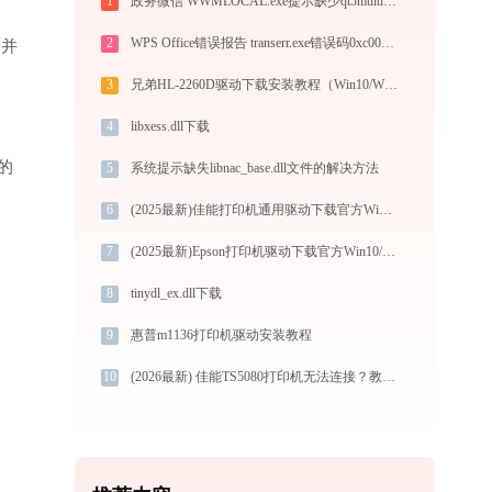
1
政务微信 WWMLOCAL.exe提示缺少qt5multimedia.dll文件的解决办法
2
WPS Office错误报告 transerr.exe错误码0xc000000d处理办法
”并
3
兄弟HL-2260D驱动下载安装教程（Win10/Win11）
4
libxess.dll下载
的
5
系统提示缺失libnac_base.dll文件的解决方法
6
(2025最新)佳能打印机通用驱动下载官方Win10/Win11支持
7
(2025最新)Epson打印机驱动下载官方Win10/Win11支持
8
tinydl_ex.dll下载
9
惠普m1136打印机驱动安装教程
10
(2026最新) 佳能TS5080打印机无法连接？教你解决方法！-金山毒霸