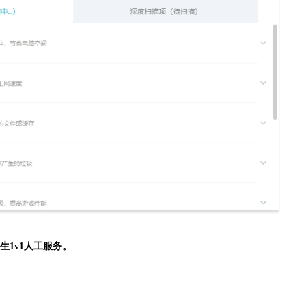
生
1v1人工服务。