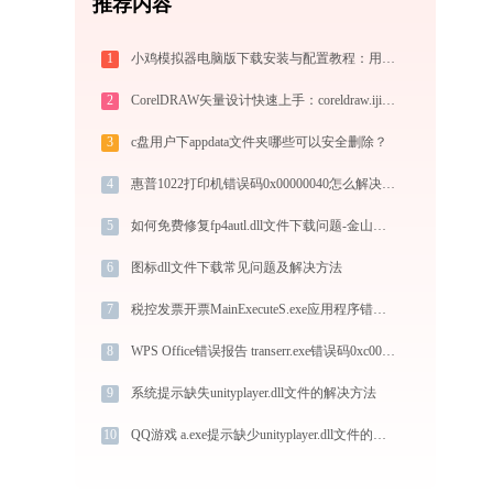
推荐内容
1
小鸡模拟器电脑版下载安装与配置教程：用电脑重温经典街机与掌机游戏
2
CorelDRAW矢量设计快速上手：coreldraw.ijinshan.com 安全绿色安装与核心技巧
3
c盘用户下appdata文件夹哪些可以安全删除？
4
惠普1022打印机错误码0x00000040怎么解决？-金山毒霸
5
如何免费修复fp4autl.dll文件下载问题-金山毒霸
6
图标dll文件下载常见问题及解决方法
7
税控发票开票MainExecuteS.exe应用程序错误0xc000000d解决方法
8
WPS Office错误报告 transerr.exe错误码0xc000000d处理办法
9
系统提示缺失unityplayer.dll文件的解决方法
10
QQ游戏 a.exe提示缺少unityplayer.dll文件的解决办法