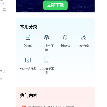
8k
立即下载
。其
常用分类
Msxml
Directx
DLL文件下
.net合集
载
VC++运行库
DLL修复工
查会
具
问
热门内容