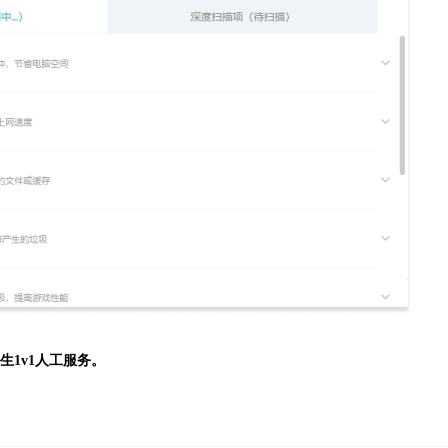
生
1v1人工服务。