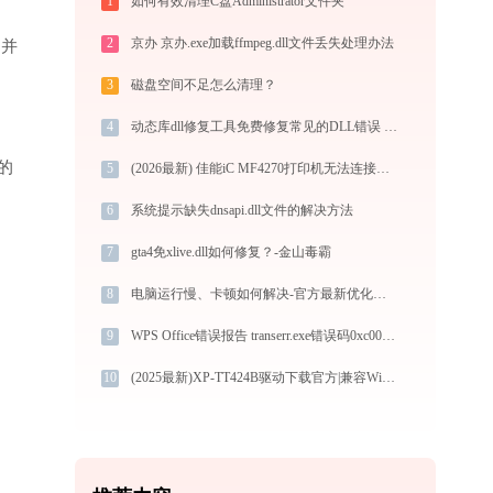
1
如何有效清理C盘Administrator文件夹
2
京办 京办.exe加载ffmpeg.dll文件丢失处理办法
”并
3
磁盘空间不足怎么清理？
4
动态库dll修复工具免费修复常见的DLL错误 - 金山毒霸
的
5
(2026最新) 佳能iC MF4270打印机无法连接？解决方法 - 金山毒霸
6
系统提示缺失dnsapi.dll文件的解决方法
7
gta4免xlive.dll如何修复？-金山毒霸
8
电脑运行慢、卡顿如何解决-官方最新优化教程
9
WPS Office错误报告 transerr.exe错误码0xc000000d处理办法
10
(2025最新)XP-TT424B驱动下载官方|兼容Win10/Win11