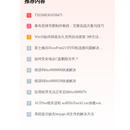
推荐内容
1
T202606301058471
2
幕布思维导图制作教程：完整实战方案与技巧
3
Win10如何彻底永久关闭自动更新 5种方法教你永久关闭win10自动更新
4
富士施乐DocuPrint211打印机连接问题解决方法 - 金山毒霸
5
如何安全地从C盘删除文件？
6
错误码0xc0000006快速解决
7
错误码0xc0000020快速解决
8
应用程序无法正常启动0xc000007b
9
ACDSee相关进程 acdIDInTouch2.exe加载winmm.dll文件丢失处理办法
10
系统提示缺失htcpapi.dll文件的解决方法