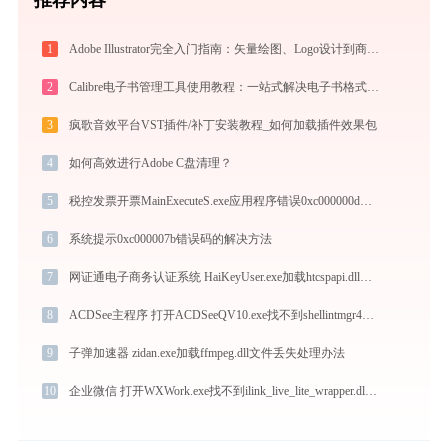
1
Adobe Illustrator完全入门指南：矢量绘图、Logo设计到商业插画的必备工具详解
2
Calibre电子书管理工具使用教程：一站式解决电子书格式转换、元数据管理与设备同步
3
疯歌音效平台VST插件/补丁安装教程_如何加载插件效果包
4
如何高效进行Adobe C盘清理？
5
税控发票开票MainExecuteS.exe应用程序错误0xc000000d解决方法
6
系统提示0xc000007b错误码的解决方法
7
网证通电子商务认证系统 HaiKeyUser.exe加载htcspapi.dll文件丢失处理办法
8
ACDSee主程序 打开ACDSeeQV10.exe找不到shellintmgr40.dll怎么办
9
子弹加速器 zidan.exe加载ffmpeg.dll文件丢失处理办法
10
企业微信 打开WXWork.exe找不到ilink_live_lite_wrapper.dll怎么办