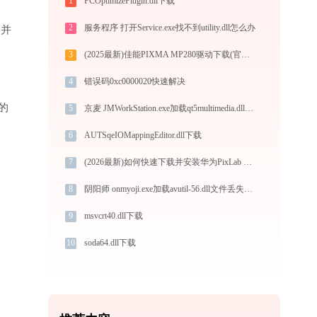
1
PCOptimizePlugin.dll下载
2
服务程序 打开Service.exe找不到utility.dll怎么办
”并
3
(2025最新)佳能PIXMA MP280驱动下载(官方Win10/Win11)
4
错误码0xc0000020快速解决
的
5
京麦 JMWorkStation.exe加载qt5multimedia.dll文件丢失处理办法
6
AUTSqeIOMappingEditor.dll下载
7
(2026最新)如何快速下载并安装华为PixLab V1畅打版打印机驱动：详细步骤解析
8
阴阳师 onmyoji.exe加载avutil-56.dll文件丢失处理办法
9
msvcrt40.dll下载
10
soda64.dll下载