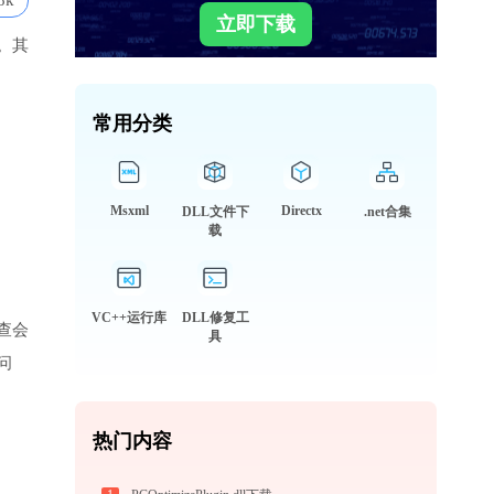
8k
立即下载
。其
常用分类
Msxml
Directx
DLL文件下
.net合集
载
VC++运行库
DLL修复工
查会
具
问
热门内容