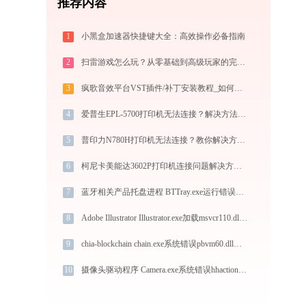
推荐内容
1
小黑盒加速器快捷键大全：高效操作必备指南
2
扫雷游戏怎么玩？从零基础到高级玩家的完全攻略（附必胜技巧）
3
疯歌音效平台VST插件/补丁安装教程_如何加载插件效果包
4
爱普生EPL-5700打印机无法连接？解决方法 - 金山毒霸
5
普印力N780H打印机无法连接？教你解决方法 - 金山毒霸
6
柯尼卡美能达3602P打印机连接问题解决方法 -金山毒霸
7
蓝牙相关产品托盘进程 BTTray.exe运行错误提示0xc000007b的解决办法
8
Adobe Illustrator Illustrator.exe加载msvcr110.dll文件丢失处理办法
9
chia-blockchain chain.exe系统错误pbvm60.dll丢失如何解决
10
摄像头驱动程序 Camera.exe系统错误hhactionfactory.dll丢失如何解决