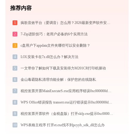
推荐内容
1
疯歌音效平台（爱调音）怎么用？2026最新变声软件安装与使用全攻略
2
7-Zip进阶技巧：老用户必备的6个实用方法
3
c盘用户下appdata文件夹哪些可以安全删除？
4
LOL安装卡在7z.dll怎么办？解决方法
5
一文带你了解如何下载及安装得力M201CR打印机驱动
6
金山毒霸隐私清理功能全解：保护您的在线隐私
7
税控发票开票MainExecuteS.exe应用程序错误0xc000000d解决方法
8
WPS Office错误报告 transerr.exe运行错误提示0xc000000d的解决办法
9
税控发票开票软件（金税盘版）打开skfp.exe提示0xc0000005错误码怎么办
10
WPS表格主程序 打开et.exe找不到pcyyb_sdk_dll怎么办