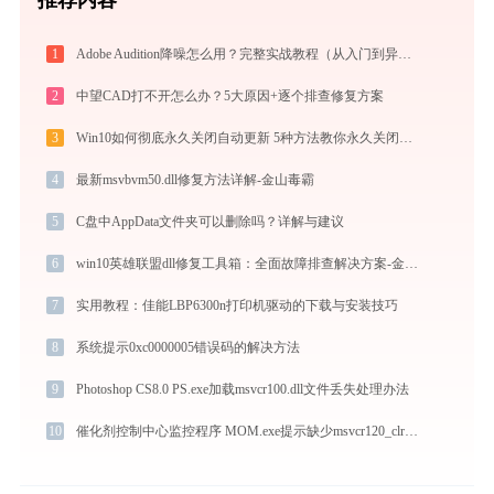
1
Adobe Audition降噪怎么用？完整实战教程（从入门到异常排查）
2
中望CAD打不开怎么办？5大原因+逐个排查修复方案
3
Win10如何彻底永久关闭自动更新 5种方法教你永久关闭win10自动更新
4
最新msvbvm50.dll修复方法详解-金山毒霸
5
C盘中AppData文件夹可以删除吗？详解与建议
6
win10英雄联盟dll修复工具箱：全面故障排查解决方案-金山毒霸
7
实用教程：佳能LBP6300n打印机驱动的下载与安装技巧
8
系统提示0xc0000005错误码的解决方法
9
Photoshop CS8.0 PS.exe加载msvcr100.dll文件丢失处理办法
10
催化剂控制中心监控程序 MOM.exe提示缺少msvcr120_clr0400.dll文件的解决办法