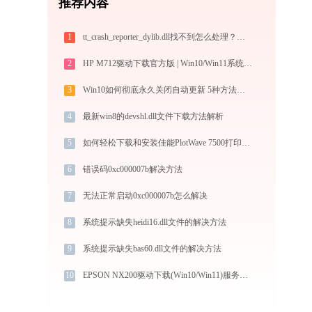
推荐内容
1
tt_crash_reporter_dylib.dll找不到怎么处理？程序闪退修复页
2
HP M712驱动下载官方版 | Win10/Win11系统兼容
3
Win10如何彻底永久关闭自动更新 5种方法教你永久关闭win10自动更新
4
最新win8的devshl.dll文件下载方法解析
5
如何轻松下载和安装佳能PlotWave 7500打印机驱动？跟着这篇指南走
6
错误码0xc000007b解决方法
7
无法正常启动0xc000007b怎么解决
8
系统提示缺失heidi16.dll文件的解决方法
9
系统提示缺失bas60.dll文件的解决方法
10
EPSON NX200驱动下载(Win10/Win11)服务与支持