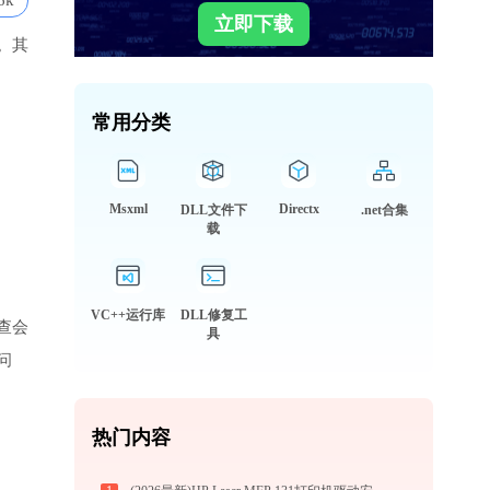
6k
立即下载
。其
常用分类
Msxml
Directx
DLL文件下
.net合集
载
VC++运行库
DLL修复工
查会
具
问
热门内容