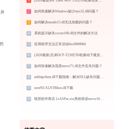
1
(2026最新)HP Laser MFP 131打印机驱动安装全攻略：从下载到安装完全教程
2
如何快速解决Windows缺少mss32.dll问题？
”并
3
如何解决msado15.dll无法加载的问题？
4
系统提示缺失cxcore100.dll文件的解决方法
的
5
应用程序无法正常启动0xc000000d
6
(2026最新)兄弟DCP-T226打印机驱动下载安装全程指导，轻松解决打印问题
7
如何快速解决迅雷msvcr71.dll文件丢失问题？
8
arkhttpclient.dll下载指南：解决DLL缺失问题 | 官方免费32/64位版本
9
nextNUALNTBInst.dll下载
10
联想软件商店 LeASPac.exe系统错误msvcr100.dll丢失如何解决