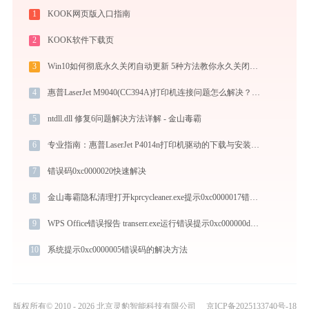
1
KOOK网页版入口指南
2
KOOK软件下载页
3
Win10如何彻底永久关闭自动更新 5种方法教你永久关闭win10自动更新
4
惠普LaserJet M9040(CC394A)打印机连接问题怎么解决？-金山毒霸
5
ntdll.dll 修复6问题解决方法详解 - 金山毒霸
6
专业指南：惠普LaserJet P4014n打印机驱动的下载与安装步骤详解
7
错误码0xc0000020快速解决
8
金山毒霸隐私清理打开kprcycleaner.exe提示0xc0000017错误码怎么办
9
WPS Office错误报告 transerr.exe运行错误提示0xc000000d的解决办法
10
系统提示0xc0000005错误码的解决方法
版权所有© 2010 - 2026 北京灵豹智能科技有限公司
京ICP备2025133740号-18