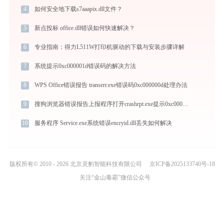
4
如何安全地下载s7aaapix.dll文件？
5
新点投标 office.dll错误如何快速解决？
6
专业指南：得力L511W打印机驱动的下载与安装步骤详解
7
系统提示0xc000001d错误码的解决方法
8
WPS Office错误报告 transerr.exe错误码0xc000000d处理办法
9
搜狗浏览器错误报告上报程序打开crashrpt.exe提示0xc000009a错误码怎么办
10
服务程序 Service.exe系统错误encryid.dll丢失如何解决
版权所有© 2010 - 2026 北京灵豹智能科技有限公司
京ICP备2025133740号-18
关注“金山毒霸”微信公众号