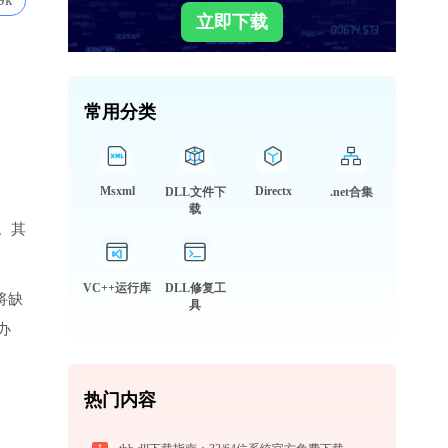
9k
立即下载
常用分类
Msxml
Directx
DLL文件下
.net合集
载
。其
VC++运行库
DLL修复工
将缺
具
办
热门内容