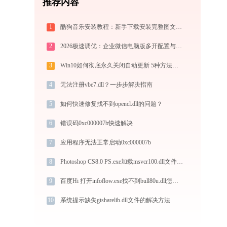
推荐内容
1
酷狗音乐安装教程：新手下载安装完整图文步骤
2
2026极速调优：企业微信电脑版多开配置与系统瘦身指南，拒绝流氓捆绑
3
Win10如何彻底永久关闭自动更新 5种方法教你永久关闭win10自动更新
4
无法注册vbe7.dll？一步步解决指南
5
如何快速修复找不到opencl.dll的问题？
6
错误码0xc000007b快速解决
7
应用程序无法正常启动0xc000007b
8
Photoshop CS8.0 PS.exe加载msvcr100.dll文件丢失处理办法
9
百度Hi 打开infoflow.exe找不到bull80u.dll怎么办
10
系统提示缺失gtsharelib.dll文件的解决方法