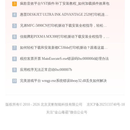
3
疯歌音效平台VST插件/补丁安装教程_如何加载插件效果包
4
惠普DESKJET ULTRA INK ADVANTAGE 2529打印机连接指南 - 金山毒霸
5
兄弟MFC-5890CN打印机驱动下载安装全程指导，轻松解决打印问题
6
佳能腾彩PIXMA MX398打印机驱动下载安装全程指导，轻松解决打印问题
7
如何轻松下载和安装新都C530dn打印机驱动？跟着这篇指南走
8
税控发票开票 MainExecuteS.exe错误码0xc000000d处理办法
9
应用程序无法正常启动0xc000007b
10
完美游戏平台 wmgp.exe系统错误libeay32.dll丢失如何解决
版权所有© 2010 - 2026 北京灵豹智能科技有限公司
京ICP备2025133740号-18
关注“金山毒霸”微信公众号