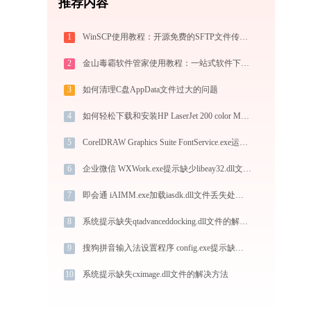
推荐内容
1
WinSCP使用教程：开源免费的SFTP文件传输工具，运维必备远程管理利器
2
金山毒霸软件管家使用教程：一站式软件下载安装管理，让电脑始终保持最佳状态
3
如何清理C盘AppData文件过大的问题
4
如何轻松下载和安装HP LaserJet 200 color M251驱动打印机驱动？跟着这篇指南走
5
CorelDRAW Graphics Suite FontService.exe运行错误提示0xc000000d的解决办法
6
企业微信 WXWork.exe提示缺少libeay32.dll文件的解决办法
7
即会通 iAIMM.exe加载iasdk.dll文件丢失处理办法
8
系统提示缺失qtadvanceddocking.dll文件的解决方法
9
搜狗拼音输入法设置程序 config.exe提示缺少wnskinpreview.dll文件的解决办法
10
系统提示缺失cximage.dll文件的解决方法