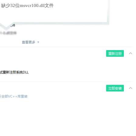
缺少32位msvcr100.dll文件