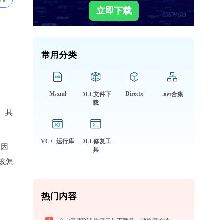
4k
立即下载
常用分类
Msxml
Directx
DLL文件下
.net合集
载
。其
VC++运行库
DLL修复工
，因
具
该怎
热门内容