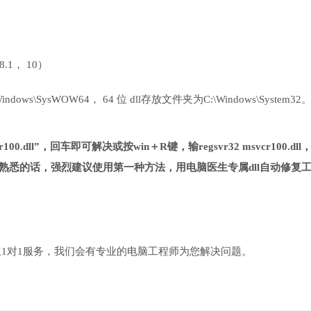
 8.1， 10）
ows\SysWOW64， 64 位 dll存放文件夹为C:\Windows\System32
00.dll”，回车即可解决或按win＋R键，输regsvr32 msvcr100.dll
熟悉的话，强烈建议使用第一种方法，用电脑医生专属dll自动修复
1对1服务，我们会有专业的电脑工程师为您解决问题。