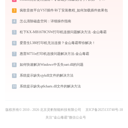
3
疯歌音效平台VST插件/补丁安装教程_如何加载插件效果包
4
怎么清除磁盘空间：详细操作指南
5
松下KX-MB1678CNW打印机连接问题解决方法 -金山毒霸
6
爱普生L380打印机无法连接？金山毒霸帮你解决！
7
惠普M751n打印机连接问题解决方法-金山毒霸
8
如何快速解决Windows中丢失oart.dll的问题
9
系统提示缺失sjykdll文件的解决方法
10
系统提示缺失qt6charts.dll文件的解决方法
版权所有© 2010 - 2026 北京灵豹智能科技有限公司
京ICP备2025133740号-18
关注“金山毒霸”微信公众号