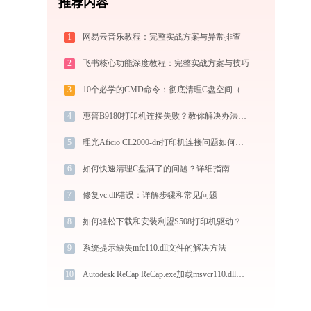
推荐内容
1
网易云音乐教程：完整实战方案与异常排查
2
飞书核心功能深度教程：完整实战方案与技巧
3
10个必学的CMD命令：彻底清理C盘空间（2025实战手册）
4
惠普B9180打印机连接失败？教你解决办法！-金山毒霸
5
理光Aficio CL2000-dn打印机连接问题如何解决？-金山毒霸
6
如何快速清理C盘满了的问题？详细指南
7
修复vc.dll错误：详解步骤和常见问题
8
如何轻松下载和安装利盟S508打印机驱动？跟着这篇指南走
9
系统提示缺失mfc110.dll文件的解决方法
10
Autodesk ReCap ReCap.exe加载msvcr110.dll文件丢失处理办法