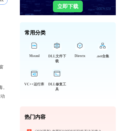
4k
立即下载
常用分类
Msxml
Directx
DLL文件下
.net合集
载
窗
。
VC++运行库
DLL修复工
毒。
具
启动
热门内容