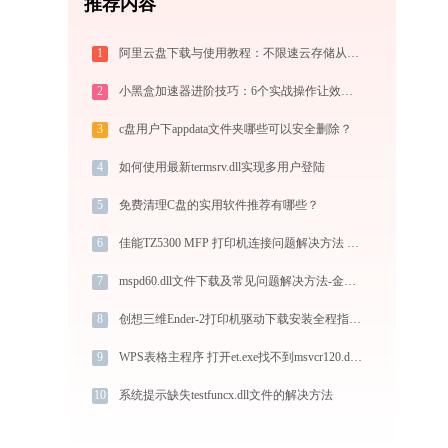
推荐内容
1
阿里云盘下载与使用教程：不限速云存储从零上手全指南
2
小黑盒加速器进阶技巧：6个实战操作让效率翻倍
3
c盘用户下appdata文件夹哪些可以安全删除？
4
如何使用最新termsrv.dll实现多用户登陆
5
免费清理C盘的实用软件推荐有哪些？
6
佳能TZ5300 MFP 打印机连接问题解决方法 -金山毒霸
7
mspd60.dll文件下载及常见问题解决方法-金山毒霸
8
创想三维Ender-2打印机驱动下载安装全程指导，轻松解决打印问题
9
WPS表格主程序 打开et.exe找不到msvcr120.dll怎么办
10
系统提示缺失testfuncx.dll文件的解决方法