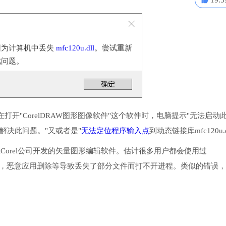
19.5
因为计算机中丢失
mfc120u.dll
。尝试重新
此问题。
开"CorelDRAW图形图像软件"这个软件时，电脑提示"无法启动
序以解决此问题。"又或者是"
无法定位程序输入点
到动态链接库mfc120u.d
由加拿大Corel公司开发的矢量图形编辑软件。估计很多用户都会使用过
出错，恶意应用删除等导致丢失了部分文件而打不开进程。类似的错误