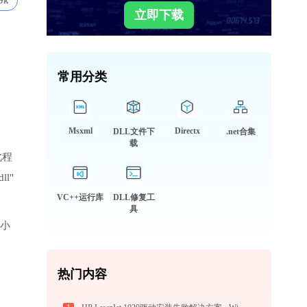
9k
立即下载
常用分类
Msxml
Directx
DLL文件下
.net合集
载
此程
ll"
VC++运行库
DLL修复工
具
，小
热门内容