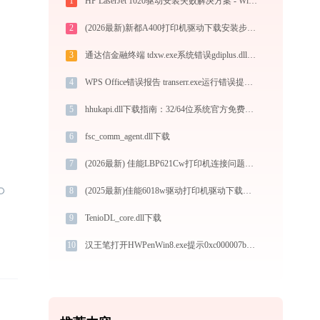
1
HP LaserJet 1020驱动安装失败解决方案 - Win11打印首选项打不开/任务卡住修复
2
(2026最新)新都A400打印机驱动下载安装步骤详细解析，让安装更简单
3
通达信金融终端 tdxw.exe系统错误gdiplus.dll丢失如何解决
4
WPS Office错误报告 transerr.exe运行错误提示0xc000000d的解决办法
5
hhukapi.dll下载指南：32/64位系统官方免费版DLL文件修复教程
6
fsc_comm_agent.dll下载
7
(2026最新) 佳能LBP621Cw打印机连接问题解决方法 - 金山毒霸
8
(2025最新)佳能6018w驱动打印机驱动下载与安装指南 | 兼容性及常见问题解决
9
TenioDL_core.dll下载
10
汉王笔打开HWPenWin8.exe提示0xc000007b错误码怎么办