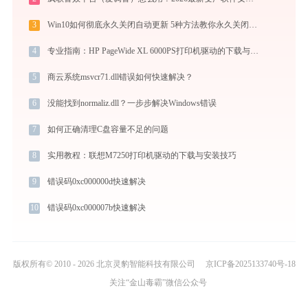
3
Win10如何彻底永久关闭自动更新 5种方法教你永久关闭win10自动更新
4
专业指南：HP PageWide XL 6000PS打印机驱动的下载与安装步骤详解
5
商云系统msvcr71.dll错误如何快速解决？
6
没能找到normaliz.dll？一步步解决Windows错误
7
如何正确清理C盘容量不足的问题
8
实用教程：联想M7250打印机驱动的下载与安装技巧
9
错误码0xc000000d快速解决
10
错误码0xc000007b快速解决
版权所有© 2010 - 2026 北京灵豹智能科技有限公司
京ICP备2025133740号-18
关注“金山毒霸”微信公众号