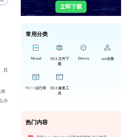
1k
立即下载
常用分类
Msxml
Directx
DLL文件下
.net合集
载
。其
VC++运行库
DLL修复工
此将
具
么办
热门内容