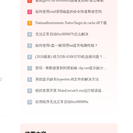
1
最新gpsvc.dll ieshims问题修复指南-金山毒霸
2
如何使用cmd清理磁盘的命令快速释放空间
3
NationalInstruments.NativeTarget.de.cache.dll下载
4
无法正常启动0xc000007b怎么解决
5
如何使用c盘一键清理bat提升电脑性能？
6
(2026最新) 得力DB-618K打印机连接问题？金山毒霸帮你解决
7
剪切 - 将数据复制到剪贴板 clip.exe提示缺少msvcr100.dll文件的解决办法
8
系统提示缺失hypertrm.dll文件的解决方法
9
税控发票开票 MainExecuteS.exe运行错误提示0xc000000d的解决办法
10
应用程序无法正常启动0xc000009a