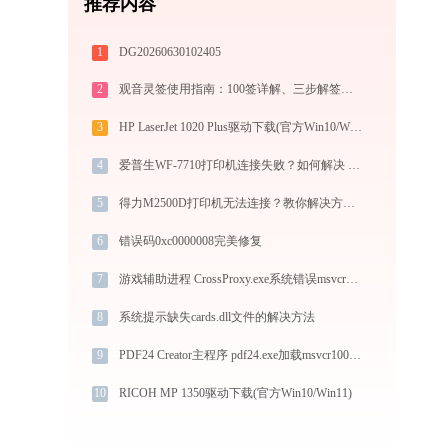
推荐内容
1
DG20260630102405
2
观音灵签使用指南：100签详解、三步解签法与六大场景解读
3
HP LaserJet 1020 Plus驱动下载(官方Win10/Win11)
4
爱普生WF-7710打印机连接失败？如何解决 -金山毒霸
5
得力M2500D打印机无法连接？教你解决方法 - 金山毒霸
6
错误码0xc0000008完美修复
7
游戏辅助进程 CrossProxy.exe系统错误msvcr100.dll丢失如何解决
8
系统提示缺失cards.dll文件的解决方法
9
PDF24 Creator主程序 pdf24.exe加载msvcr100.dll文件丢失处理办法
10
RICOH MP 1350驱动下载(官方Win10/Win11)