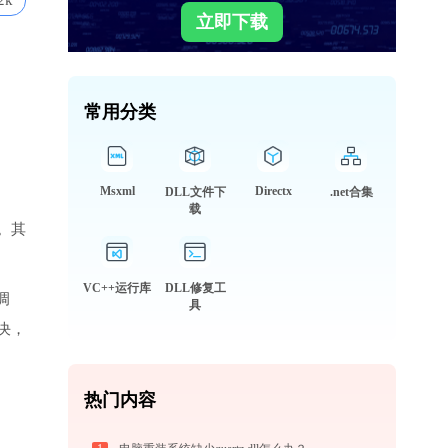
2k
立即下载
常用分类
Msxml
Directx
DLL文件下
.net合集
载
。其
VC++运行库
DLL修复工
调
具
决，
热门内容