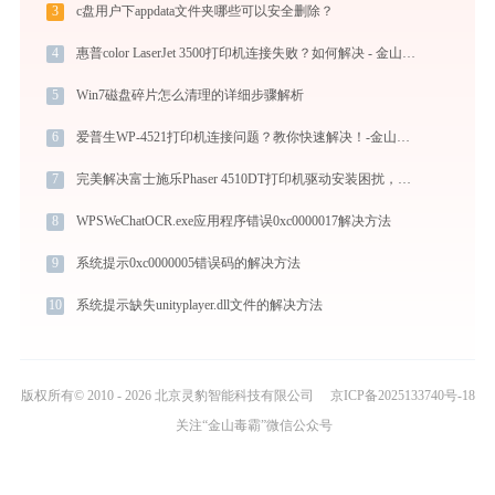
3
c盘用户下appdata文件夹哪些可以安全删除？
4
惠普color LaserJet 3500打印机连接失败？如何解决 - 金山毒霸
5
Win7磁盘碎片怎么清理的详细步骤解析
6
爱普生WP-4521打印机连接问题？教你快速解决！-金山毒霸
7
完美解决富士施乐Phaser 4510DT打印机驱动安装困扰，全面下载安装教程
8
WPSWeChatOCR.exe应用程序错误0xc0000017解决方法
9
系统提示0xc0000005错误码的解决方法
10
系统提示缺失unityplayer.dll文件的解决方法
版权所有© 2010 - 2026 北京灵豹智能科技有限公司
京ICP备2025133740号-18
关注“金山毒霸”微信公众号