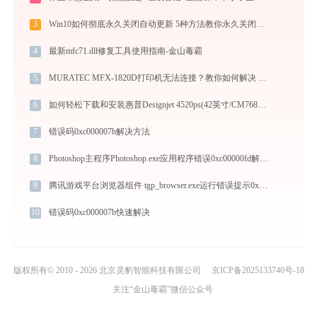
3
Win10如何彻底永久关闭自动更新 5种方法教你永久关闭win10自动更新
4
最新mfc71.dll修复工具使用指南-金山毒霸
5
MURATEC MFX-1820D打印机无法连接？教你如何解决 - 金山毒霸
6
如何轻松下载和安装惠普Designjet 4520ps(42英寸/CM768A)打印机驱动？跟着这篇指南走
7
错误码0xc000007b解决方法
8
Photoshop主程序Photoshop.exe应用程序错误0xc00000fd解决方法
9
腾讯游戏平台浏览器组件 tgp_browser.exe运行错误提示0xc000007b的解决办法
10
错误码0xc000007b快速解决
版权所有© 2010 - 2026 北京灵豹智能科技有限公司
京ICP备2025133740号-18
关注“金山毒霸”微信公众号