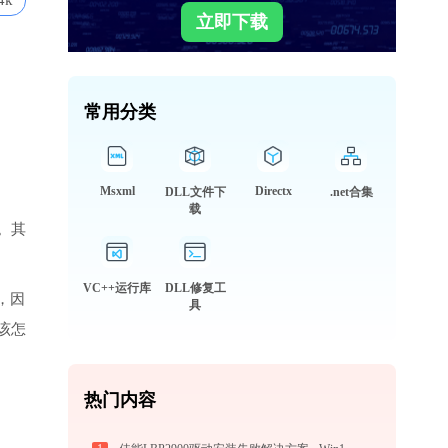
4k
立即下载
常用分类
Msxml
Directx
DLL文件下
.net合集
载
。其
VC++运行库
DLL修复工
，因
具
该怎
热门内容