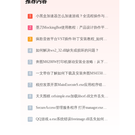
推荐内容
1
小黑盒加速器怎么加速游戏？全流程操作与节点选择指南
2
墨刀MockingBot使用教程：产品设计协作平台从入门到精通
3
疯歌音效平台VST插件/补丁安装教程_如何加载插件效果包
4
如何解决ws2_32.dll缺失或损坏的问题？
5
奔图M6200W打印机驱动安装全攻略：从下载到安装完全教程
6
一文带你了解如何下载及安装奔图MS6550打印机驱动
7
税控发票开票MainExecuteS.exe应用程序错误0xc000000d解决方法
8
天天围棋 cefsimple.exe加载libcef.dll文件丢失处理办法
9
SecureAccess管理服务程序 打开manager.exe找不到bjca_api.dll怎么办
10
QQ游戏 a.exe系统错误freeimage.dll丢失如何解决