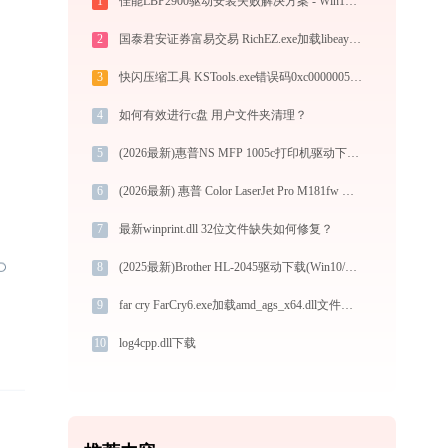
1
佳能LBP2900驱动安装失败解决方案 - Win10/Win11兼容性问题修复
2
国泰君安证券富易交易 RichEZ.exe加载libeay32.dll文件丢失处理办法
3
快闪压缩工具 KSTools.exe错误码0xc0000005处理办法
4
如何有效进行c盘 用户文件夹清理？
5
(2026最新)惠普NS MFP 1005c打印机驱动下载安装全程指导，轻松解决打印问题
6
(2026最新) 惠普 Color LaserJet Pro M181fw 打印机连接问题解决方法 -金山毒霸
7
最新winprint.dll 32位文件缺失如何修复？
8
(2025最新)Brother HL-2045驱动下载(Win10/Win11)服务与支持
9
far cry FarCry6.exe加载amd_ags_x64.dll文件丢失处理办法
10
log4cpp.dll下载