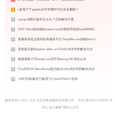
3
c盘用户下appdata文件夹哪些可以安全删除？
4
wpcap.dll图片缺失怎么办？完美解决方案
5
WPS Office错误报告transerr.exe应用程序错误0xc000000d解决方法
6
新疆医保定点医药机构服务平台 DeepBlue.exe加载libcef.dll文件丢失处理办法
7
系统提示缺失aspose.slides_vc141x64.dll文件的解决方法
8
极速看图 打开fastpic.exe找不到msvcp140.dll怎么办
9
CorelDRAW Barcode.exe提示缺少crlctl.dll文件的解决办法
10
126打印机驱动下载(官方) Win10/Win11支持
版权所有© 2010 - 2026 北京灵豹智能科技有限公司
京ICP备2025133740号-18
关注“金山毒霸”微信公众号