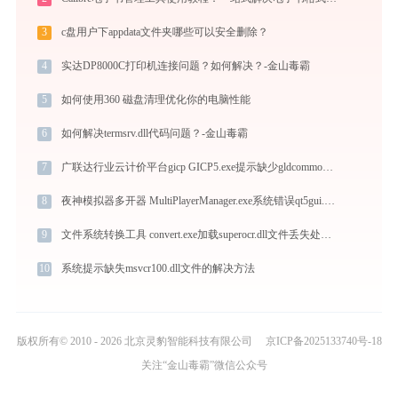
3
c盘用户下appdata文件夹哪些可以安全删除？
4
实达DP8000C打印机连接问题？如何解决？-金山毒霸
5
如何使用360 磁盘清理优化你的电脑性能
6
如何解决termsrv.dll代码问题？-金山毒霸
7
广联达行业云计价平台gicp GICP5.exe提示缺少gldcommon.dll文件的解决办法
8
夜神模拟器多开器 MultiPlayerManager.exe系统错误qt5gui.dll丢失如何解决
9
文件系统转换工具 convert.exe加载superocr.dll文件丢失处理办法
10
系统提示缺失msvcr100.dll文件的解决方法
版权所有© 2010 - 2026 北京灵豹智能科技有限公司
京ICP备2025133740号-18
关注“金山毒霸”微信公众号