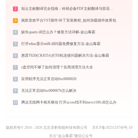
2
知云文献翻译完全指南：科研必备PDF文献翻译与双语对照阅读效率工具（2026最新）
3
疯歌音效平台VST插件/补丁安装教程_如何加载插件效果包
4
缺失quartz.dll怎么办？修复方法详解-金山毒霸
5
打开edius显示ntdll.dll问题免费修复方法-金山毒霸
6
惠普T620(CK835A)打印机连接问题解决方法-金山毒霸
7
c盘空间不够了如何清理？实用清理方法大全
8
应用程序无法正常启动0xc0000020
9
无法正常启动0xc000007b怎么解决
10
腾达无线网卡相关驱动 打开ui.exe找不到msvcr100.dll怎么办
版权所有© 2010 - 2026 北京灵豹智能科技有限公司
京ICP备2025133740号-18
关注“金山毒霸”微信公众号