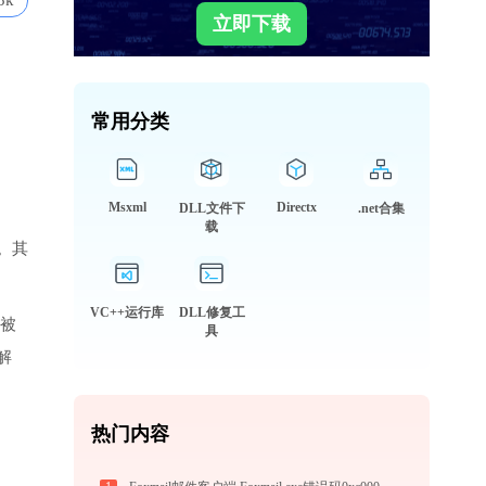
3k
立即下载
常用分类
Msxml
Directx
DLL文件下
.net合集
载
。其
VC++运行库
DLL修复工
会被
具
解
热门内容