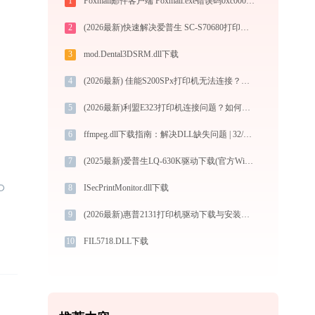
1
Foxmail邮件客户端 Foxmail.exe错误码0xc0000006处理办法
2
(2026最新)快速解决爱普生 SC-S70680打印机驱动安装问题，这篇文章告诉你方法
3
mod.Dental3DSRM.dll下载
4
(2026最新) 佳能S200SPx打印机无法连接？解决方法详解 -金山毒霸
5
(2026最新)利盟E323打印机连接问题？如何解决 -金山毒霸
6
ffmpeg.dll下载指南：解决DLL缺失问题 | 32/64位官方免费版
7
(2025最新)爱普生LQ-630K驱动下载(官方Win10/Win11)
8
ISecPrintMonitor.dll下载
9
(2026最新)惠普2131打印机驱动下载与安装教程：新手也能轻松搞定
10
FIL5718.DLL下载