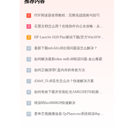
推荐内容
1
PDF阅读器使用教程：完整实战指南与技巧
2
石墨文档怎么用？在线协作办公全攻略：从注册到团队高效协同
3
HP LaserJet 1020 Plus驱动下载(官方Win10/Win11)
4
最新下载mfc42d.dll出现问题该怎么解决？
5
如何解决最新edius ntdll.dll错误问题-金山毒霸
6
如何正确清理C盘内存的有效方法
7
d3dx9_33.dll丢失怎么办？快速解决方案
8
如何有效下载并安装虹光AM6220打印机驱动？全方位指导手册
9
错误码0xc0000020快速解决
10
爱奇艺视频播放器 QyPlayer.exe系统错误libprotobuf-lite.dll丢失如何解决