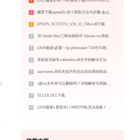
1
(2025最新)OKI 760F驱动下载(Win10/Win11)及图文安装教程
2
哪里下载openal32.dll？获取方法与步骤-金山毒霸
3
EPSON_SCT31T51_fr19_32_15Res.dll下载
4
3D Studio Max三维动画软件 3dsmax.exe系统错误analytics.dll丢失如何解决
5
(2026最新)必看！hp photosmart 7345打印机驱动下载与安装的正确姿势
6
系统提示缺失wkhtmltox.dll文件的解决方法
7
caaccounts.dll丢失找不到无法启动系统错误修复 - AI智能助手解决方案
8
c盘lcu文件夹可以删除吗？详细解答与风险分析
9
XLLEX.DLL下载
10
(2026最新) 爱普生L1300打印机无法连接？如何解决？-金山毒霸