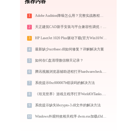
推荐内容
1
Adobe Audition降噪怎么用？完整实战教程（从入门到异常排查）
2
天正建筑CAD新手安装与平台兼容性调优：tianzhengcad.ijinshan.com 绿色上手秘籍
3
HP LaserJet 1020 Plus驱动下载(官方Win10/Win11)
4
最新缺少ucrtbase.dll如何修复？详解解决方案
5
如何在C盘清理微信聊天记录？
6
腾讯视频浏览器辅助进程打开hardwarecheck.exe提示0xc0000043错误码怎么办
7
系统提示0xc000007b错误码的解决方法
8
《坦克世界》游戏主程序打开WorldOfTanks.exe提示0xc000007b错误码怎么办
9
系统提示缺失libcrypto-3.dll文件的解决方法
10
Windows外观特效相关程序 dwm.exe加载d3d10_1core.dll文件丢失处理办法