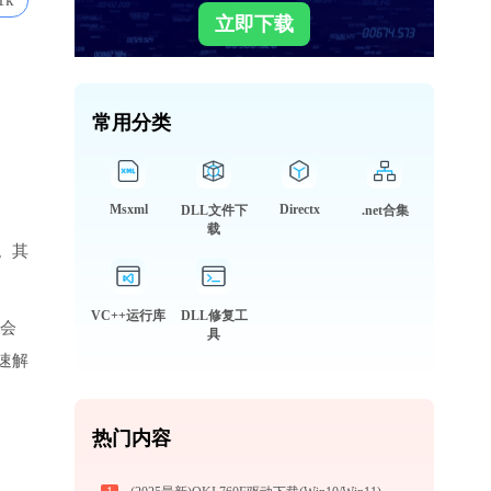
1k
立即下载
常用分类
Msxml
Directx
DLL文件下
.net合集
载
。其
VC++运行库
DLL修复工
就会
具
速解
热门内容